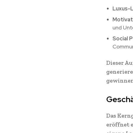
Luxus-L
Motivat
und Unt
Social P
Commun
Dieser Au
generier
gewinnen
Geschä
Das Kerng
eröffnet 