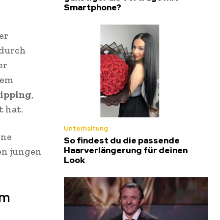
Smartphone?
er
 durch
er
sem
ipping
,
 hat.
Unterhaltung
ine
So findest du die passende
Haarverlängerung für deinen
hen jungen
Look
um