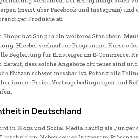
gerhaltung verkaufen. Der Erfolg hängt stark v
igen (meist über Facebook und Instagram) und 
rendiger Produkte ab.
 Shops hat Sangha ein weiteres Standbein:
Men
tung
. Hierbei verkauft er Programme, Kurse ode
lle Begleitung für Einsteiger im E-Commerce. Kr
 darauf, dass solche Angebote oft teuer sind und
che Nutzen schwer messbar ist. Potenzielle Teil
aher immer Preise, Vertragsbedingungen und Re
fen.
theit in Deutschland
rd in Blogs und Social Media häufig als „junger
“ beschrieben. Neben seiner Instagram-Präsenz w