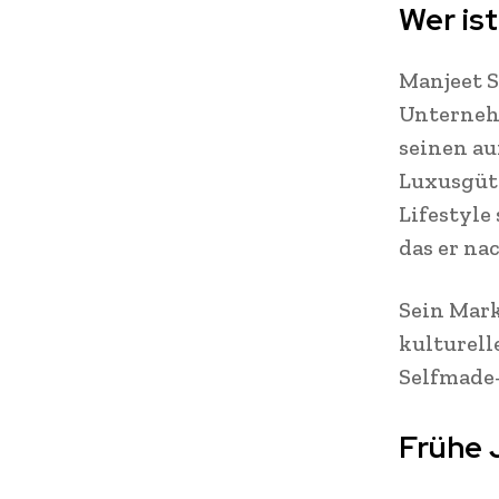
Wer is
Manjeet S
Unterneh
seinen au
Luxusgüte
Lifestyle
das er na
Sein Mark
kulturell
Selfmade
Frühe 