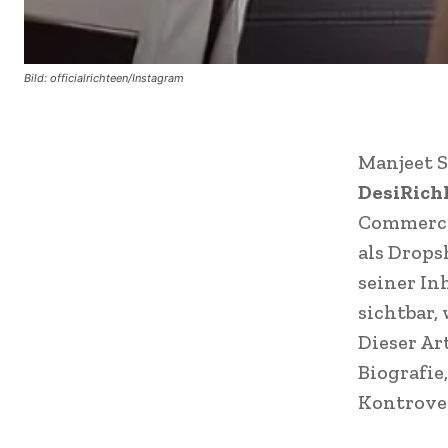
Bild: officialrichteen/Instagram
Manjeet S
DesiRich
Commerce
als Drops
seiner In
sichtbar,
Dieser Ar
Biografie
Kontrover