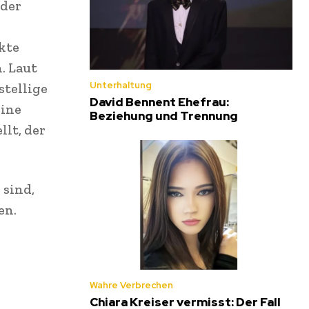
 der
kte
. Laut
Unterhaltung
stellige
David Bennent Ehefrau:
eine
Beziehung und Trennung
llt, der
 sind,
en.
Wahre Verbrechen
Chiara Kreiser vermisst: Der Fall