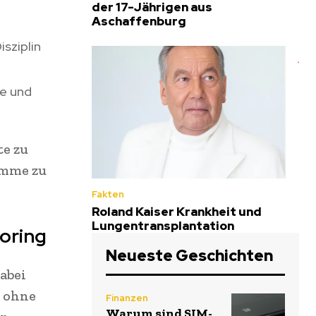
der 17-Jährigen aus
Aschaffenburg
isziplin
te und
te zu
amme zu
Fakten
Roland Kaiser Krankheit und
Lungentransplantation
oring
Neueste Geschichten
Dabei
e ohne
Finanzen
Warum sind SIM-