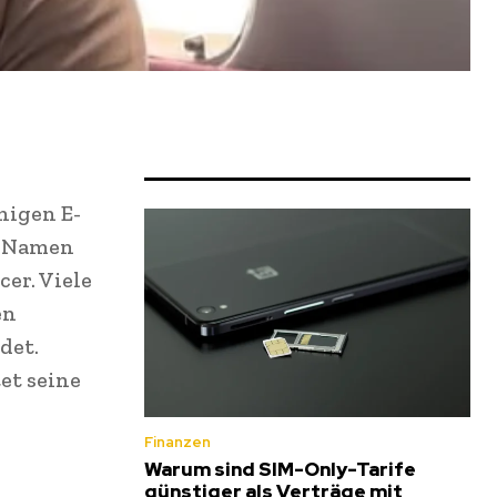
chigen E-
n Namen
er. Viele
en
det.
et seine
Finanzen
Warum sind SIM-Only-Tarife
günstiger als Verträge mit