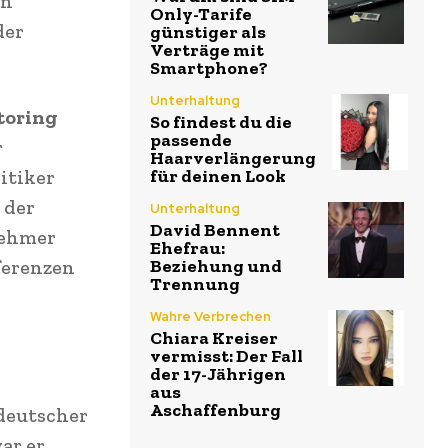
on
Only-Tarife
der
günstiger als
Verträge mit
Smartphone?
Unterhaltung
toring
So findest du die
passende
r
Haarverlängerung
für deinen Look
itiker
 der
Unterhaltung
David Bennent
nehmer
Ehefrau:
Beziehung und
ferenzen
Trennung
Wahre Verbrechen
Chiara Kreiser
vermisst: Der Fall
der 17-Jährigen
aus
Aschaffenburg
 deutscher
ar er