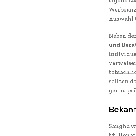
eigene La
Werbeanze
Auswahl t
Neben den
und Bera
individue
verweisen
tatsächli
sollten d
genau prü
Bekann
Sangha wi
Millionär