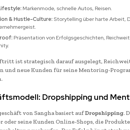
ifestyle:
Markenmode, schnelle Autos, Reisen.
ion & Hustle-Culture:
Storytelling über harte Arbeit, D
ernehmergeist.
roof:
Präsentation von Erfolgsgeschichten, Reichwei
ity.
ftritt ist strategisch darauf ausgelegt, Reichwei
en und neue Kunden für seine Mentoring-Progr
.
ftsmodell: Dropshipping und Ment
eschäft von Sangha basiert auf
Dropshipping
. 
er oder seine Kunden Online-Shops, die Produkt