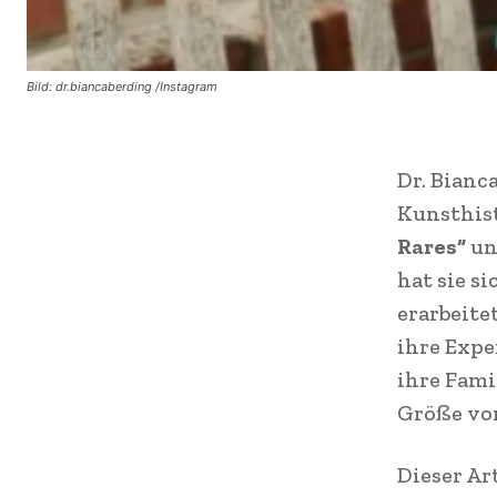
Bild: dr.biancaberding /Instagram
Dr. Bianc
Kunsthist
Rares“
un
hat sie s
erarbeite
ihre Expe
ihre Fami
Größe von
Dieser Ar