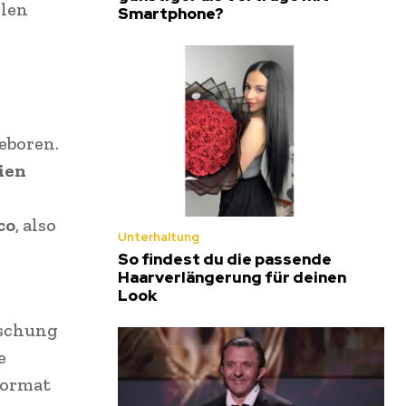
llen
Smartphone?
eboren.
ien
co
, also
Unterhaltung
So findest du die passende
Haarverlängerung für deinen
Look
rschung
e
Format