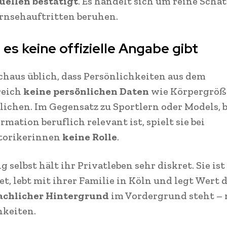
uellen bestätigt
. Es handelt sich um reine Schä
ernsehauftritten beruhen.
es keine offizielle Angabe gibt
rchaus üblich, dass Persönlichkeiten aus dem
reich
keine persönlichen Daten
wie Körpergröß
lichen. Im Gegensatz zu Sportlern oder Models, 
rmation beruflich relevant ist, spielt sie bei
torikerinnen
keine Rolle
.
g selbst hält ihr Privatleben sehr diskret. Sie ist
et, lebt mit ihrer Familie in Köln und legt Wert d
achlicher Hintergrund
im Vordergrund steht – 
hkeiten.