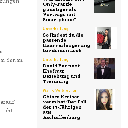
tzungen,
Only-Tarife
günstiger als
Verträge mit
Smartphone?
Unterhaltung
So findest du die
passende
Haarverlängerung
für deinen Look
e
bei denen
Unterhaltung
David Bennent
Ehefrau:
Beziehung und
Trennung
Wahre Verbrechen
Chiara Kreiser
arauf,
vermisst: Der Fall
der 17-Jährigen
nicht
aus
Aschaffenburg