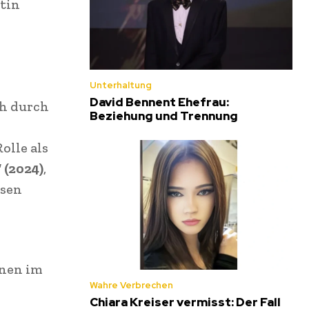
rtin
Unterhaltung
David Bennent Ehefrau:
ch durch
Beziehung und Trennung
olle als
 (2024)
,
ssen
nnen im
Wahre Verbrechen
Chiara Kreiser vermisst: Der Fall