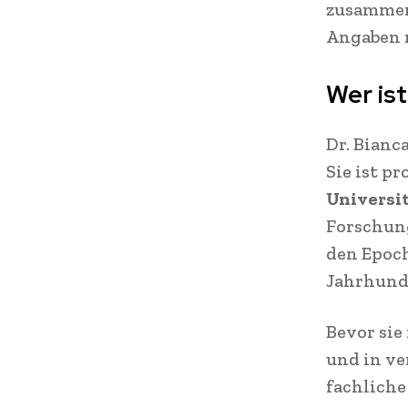
zusammen 
Angaben 
Wer ist
Dr. Bian
Sie ist p
Universit
Forschun
den Epoc
Jahrhund
Bevor sie
und in ve
fachlich