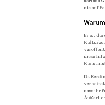
seriöse Q
die auf F
Warum 
Es ist du
Kulturbe
veröffent
diese Info
Kunsthis
Dr. Berdin
verheirat
dass ihr
f
Äußerlic