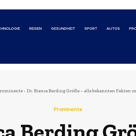
CHNOLOGIE
REISEN
GESUNDHEIT
SPORT
AUTOS
PR
rominente
Dr. Bianca Berding Größe – alle bekannten Fakten 
Prominente
ca Berding Grö