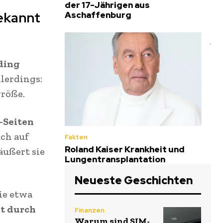
der 17-Jährigen aus
bekannt
Aschaffenburg
rding
llerdings:
größe.
-Seiten
uch auf
Fakten
Roland Kaiser Krankheit und
äußert sie
Lungentransplantation
Neueste Geschichten
sie etwa
t durch
Finanzen
Warum sind SIM-