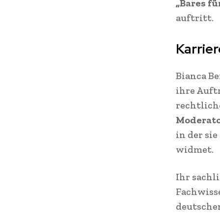
„Bares fü
auftritt.
Karrie
Bianca Be
ihre Auft
rechtlich
Moderator
in der si
widmet.
Ihr sachl
Fachwisse
deutsche