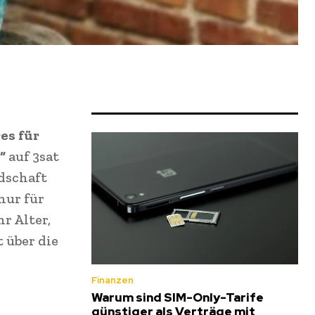
es für
“
auf 3sat
ndschaft
nur für
r Alter,
t über die
Finanzen
Warum sind SIM-Only-Tarife
günstiger als Verträge mit