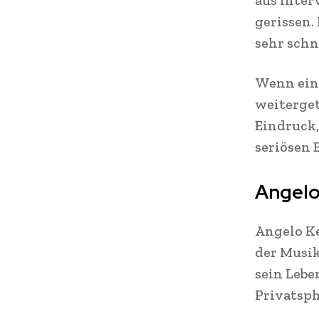
aus Inte
gerissen.
sehr schn
Wenn eine
weiterget
Eindruck,
seriösen B
Angelo
Angelo Ke
der Musik
sein Lebe
Privatsph