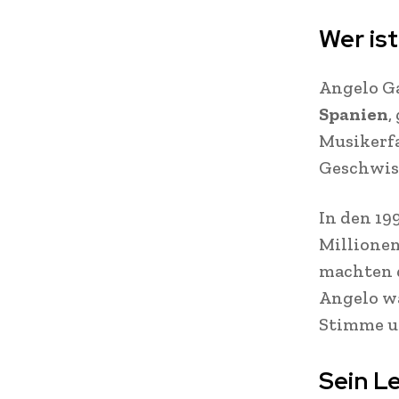
Wer ist
Angelo G
Spanien
,
Musikerfa
Geschwist
In den 1
Millionen
machten d
Angelo wa
Stimme u
Sein L