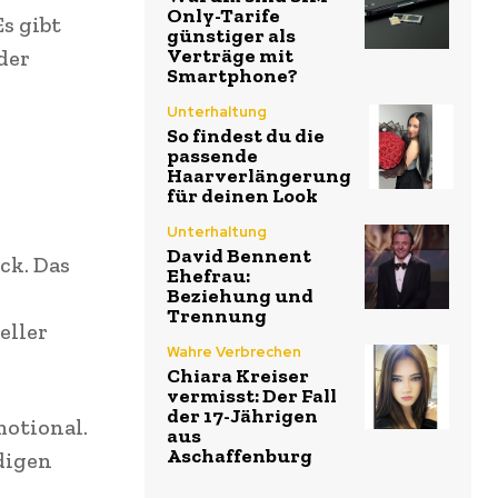
Only-Tarife
Es gibt
günstiger als
Verträge mit
der
Smartphone?
Unterhaltung
So findest du die
passende
Haarverlängerung
für deinen Look
Unterhaltung
David Bennent
ck. Das
Ehefrau:
Beziehung und
Trennung
eller
Wahre Verbrechen
Chiara Kreiser
vermisst: Der Fall
der 17-Jährigen
motional.
aus
Aschaffenburg
digen