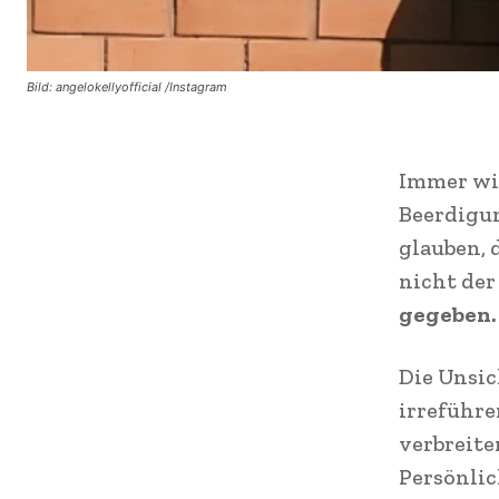
Bild: angelokellyofficial /Instagram
Immer wie
Beerdigun
glauben, 
nicht der
gegeben.
Die Unsi
irreführe
verbreite
Persönlic