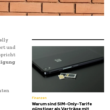
elly
ert und
spricht
rdigung
hten
Finanzen
Warum sind SIM-Only-Tarife
günstiger als Verträge mit