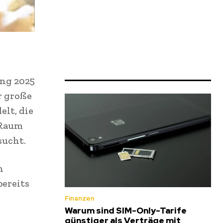
ang 2025
r große
lt, die
 Raum
sucht.
n
bereits
Finanzen
Warum sind SIM-Only-Tarife
günstiger als Verträge mit