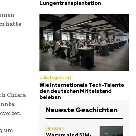
Lungentransplantation
einen
em hatte
Unkategorisiert
Wie internationale Tech-Talente
den deutschen Mittelstand
ich Chiara
beleben
önnte.
Neueste Geschichten
eweitet.
Finanzen
ng um
Warum sind SIM-