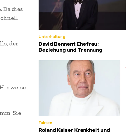
. Da dies
schnell
Unterhaltung
ls, der
David Bennent Ehefrau:
Beziehung und Trennung
m Hinweise
amm. Sie
Fakten
Roland Kaiser Krankheit und