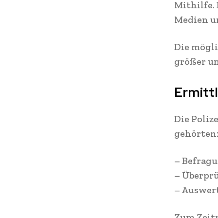
Mithilfe.
Medien u
Die mögli
größer un
Ermitt
Die Poli
gehörten
– Befrag
– Überpr
– Auswer
Zum Zeit