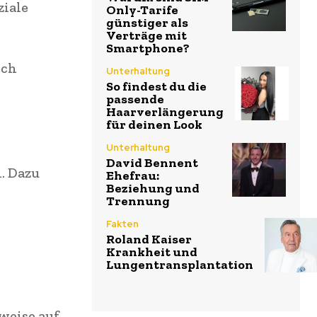
ziale
Only-Tarife
günstiger als
Verträge mit
Smartphone?
och
Unterhaltung
So findest du die
passende
Haarverlängerung
für deinen Look
Unterhaltung
David Bennent
. Dazu
Ehefrau:
Beziehung und
Trennung
Fakten
Roland Kaiser
Krankheit und
Lungentransplantation
weise auf