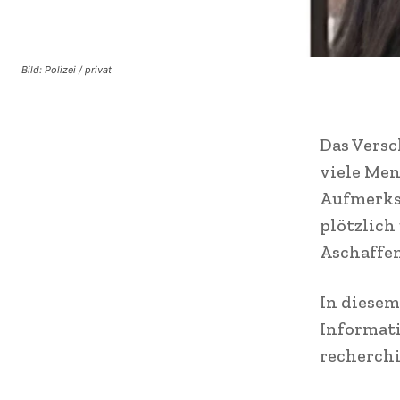
Bild: Polizei / privat
Das Versc
viele Men
Aufmerksa
plötzlic
Aschaffen
In diesem
Informati
recherchi