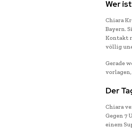
Wer ist
Chiara Kr
Bayern. S
Kontakt m
völlig un
Gerade we
vorlagen,
Der Ta
Chiara v
Gegen 7 U
einem Sup