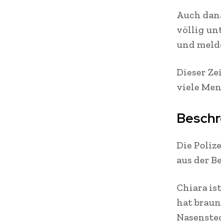
Auch dana
völlig un
und melde
Dieser Ze
viele Men
Beschr
Die Poliz
aus der B
Chiara is
hat braun
Nasenstec